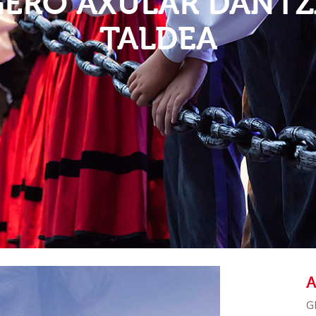
GERO AXULAR DANTZ
TALDEA
G