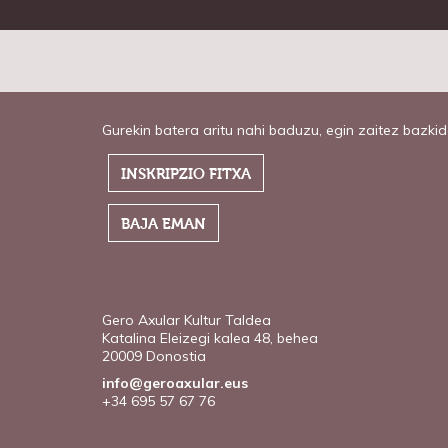
Gurekin batera aritu nahi baduzu, egin zaitez bazkid
INSKRIPZIO FITXA
BAJA EMAN
Gero Axular Kultur Taldea
Katalina Eleizegi kalea 48, behea
20009 Donostia
info@geroaxular.eus
+34 695 57 67 76