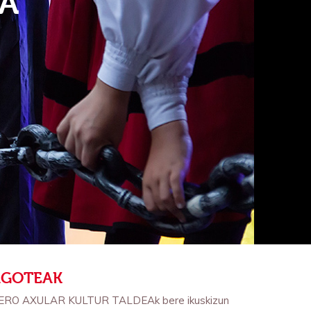
A
AGOTEAK
ERO AXULAR KULTUR TALDEAk bere ikuskizun