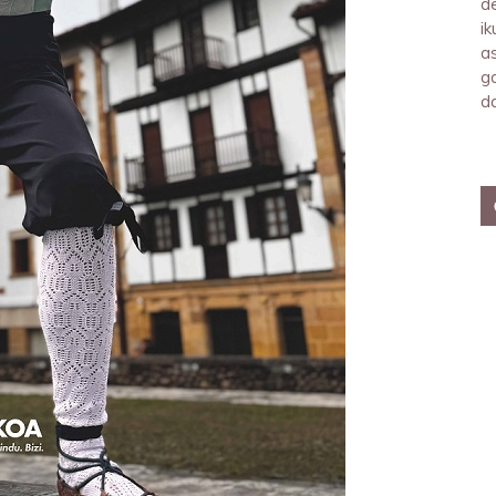
d
i
a
ga
d