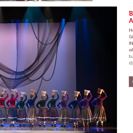
B
A
H
G
I
a
b
d)