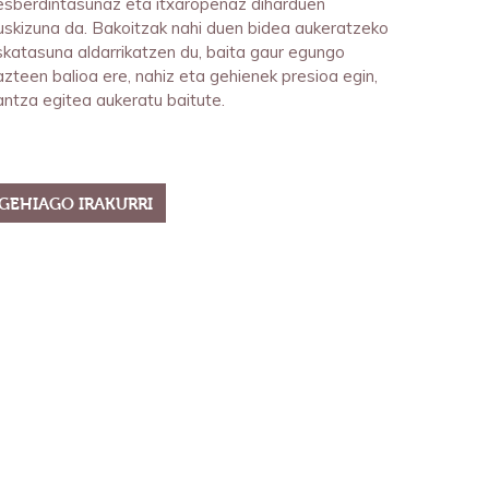
esberdintasunaz eta itxaropenaz diharduen
kuskizuna da. Bakoitzak nahi duen bidea aukeratzeko
skatasuna aldarrikatzen du, baita gaur egungo
zteen balioa ere, nahiz eta gehienek presioa egin,
antza egitea aukeratu baitute.
GEHIAGO IRAKURRI