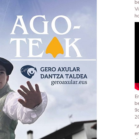
b
V
h
E
b
9
2
"
e