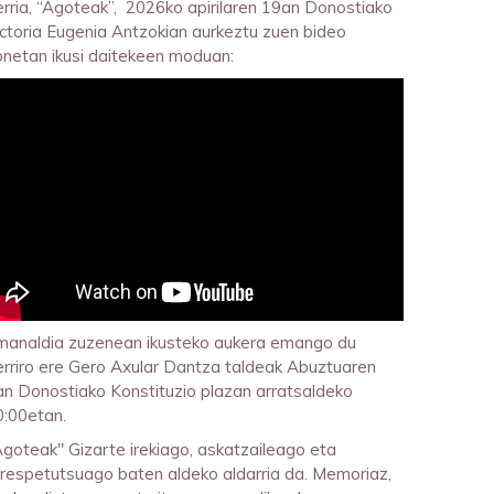
erria, “Agoteak”, 2026ko apirilaren 19an Donostiako
ictoria Eugenia Antzokian aurkeztu zuen bideo
onetan ikusi daitekeen moduan:
manaldia zuzenean ikusteko aukera emango du
erriro ere Gero Axular Dantza taldeak Abuztuaren
an Donostiako Konstituzio plazan arratsaldeko
0:00etan.
Agoteak" Gizarte irekiago, askatzaileago eta
rrespetutsuago baten aldeko aldarria da. Memoriaz,