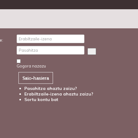
e:
Gogora nazazu
Saio-hasiera
Pasahitza ahaztu zaizu?
Erabiltzaile-izena ahaztu zaizu?
Sortu kontu bat