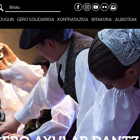
Bilatu
 DUGUN
GERO SOLIDARIOA
KONTRATAZIOA
BITAKORA
ALBISTEAK