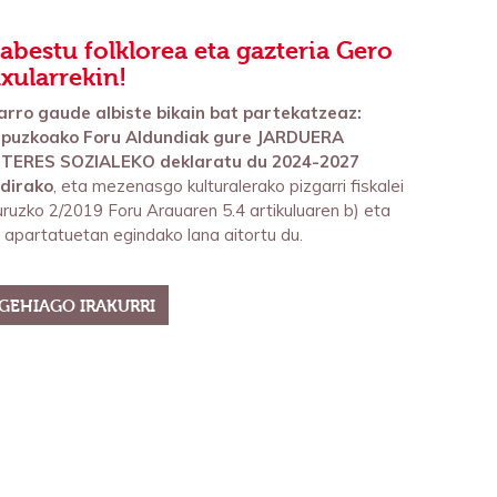
abestu folklorea eta gazteria Gero
xularrekin!
arro gaude albiste bikain bat partekatzeaz:
ipuzkoako Foru Aldundiak gure JARDUERA
NTERES SOZIALEKO deklaratu du 2024-2027
ldirako
, eta mezenasgo kulturalerako pizgarri fiskalei
uruzko 2/2019 Foru Arauaren 5.4 artikuluaren b) eta
 apartatuetan egindako lana aitortu du.
GEHIAGO IRAKURRI